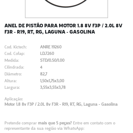
ANEL DE PISTÃO PARA MOTOR 1.8 8V F3P / 2.0L 8V
F3R - R19, RT, RG, LAGUNA - GASOLINA
Cod. Kictech:
ANRE 19260
Cod. Cofap:
LD.7260
Medida:
STD/0.50/1.00
Cilindrada:
4
Diâmetro:
82,7
Altura:
1,50x1,75x3,00
Largura:
3,55x3,55x3,78
Aplicação:
Motor 1.8 8v F3P / 2.0L 8v F3R - R19, RT, RG, Laguna - Gasolina
Pretende comprar
mais que 5 peças?
Entre em contato com o
representante da sua região via WhatsApp: