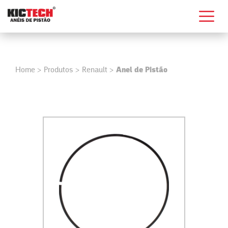
Home
>
Produtos
>
Renault
>
Anel de Pistão