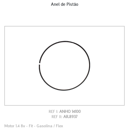
Anel de Pistão
REF I:
ANHO 14100
REF II:
AR.8937
Motor 1.4 8v - Fit - Gasolina / Flex