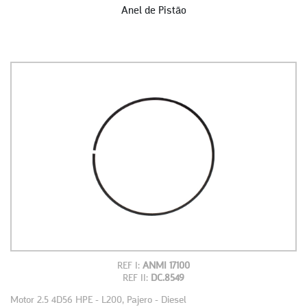
Anel de Pistão
REF I:
ANMI 17100
REF II:
DC.8549
Motor 2.5 4D56 HPE - L200, Pajero - Diesel